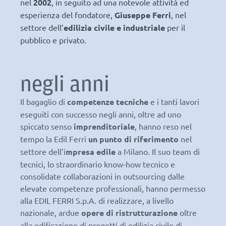
nel
2002
, in seguito ad una notevole attività ed
esperienza del fondatore,
Giuseppe Ferri
, nel
settore dell’
edilizia civile e industriale
per il
pubblico e privato.
negli anni
Il bagaglio di
competenze tecniche
e i tanti lavori
eseguiti con successo negli anni, oltre ad uno
spiccato senso
imprenditoriale
, hanno reso nel
tempo la Edil Ferri
un punto di riferimento
nel
settore dell’i
mpresa edile
a Milano. Il suo team di
tecnici, lo straordinario know-how tecnico e
consolidate collaborazioni in outsourcing dalle
elevate competenze professionali, hanno permesso
alla EDIL FERRI S.p.A. di realizzare, a livello
nazionale, ardue
opere di ristrutturazione
oltre
alla edificazione di progetti di edilizia civile di